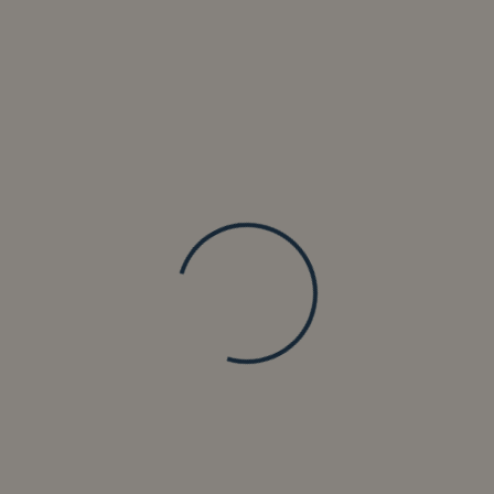
Un viaggio gastronomico tra i sapori tradizionali del
lago di Costanza
La Doppia Anima Gastronomica di
Friedrichshafen
I mercatini di Natale di Friedrichshafen offrono
un'esperienza culinaria autentica che unisce le
tradizioni della Svevia, della Baviera e le specialità della
regione del Bodensee. Ogni bancarella racconta una
storia attraverso i sapori, dai classici della cucina
tedesca alle creazioni locali che profumano di festa.
Specialità della Regione del
Bodensee
Felchen alla Griglia
Il Felchen è il pesce simbolo del lago di Costanza, dal