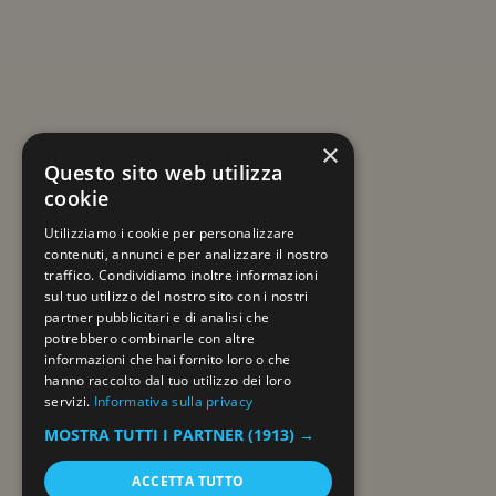
ISCRIVITI ALLA NEWSLETTER
Resta sempre aggiornato su viaggi e novità
×
a tema Mercatini di Natale!
Questo sito web utilizza
cookie
La tua email
Utilizziamo i cookie per personalizzare
contenuti, annunci e per analizzare il nostro
traffico. Condividiamo inoltre informazioni
sul tuo utilizzo del nostro sito con i nostri
partner pubblicitari e di analisi che
potrebbero combinarle con altre
informazioni che hai fornito loro o che
hanno raccolto dal tuo utilizzo dei loro
servizi.
Informativa sulla privacy
© CLUB MAGELLANO SRL — by Mafegeni Viaggi
MOSTRA TUTTI I PARTNER
(1913) →
Aut. prov. REGDE/1606/2010-08-17 | P.IVA 06389170967
Tel.
02.39523309
| Email:
info@clubmagellano.it
ACCETTA TUTTO