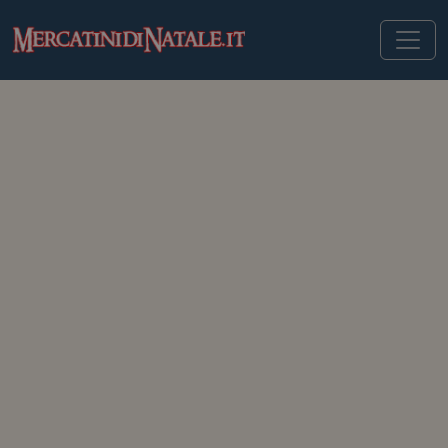
MERCATINIDINATALE.IT
>
MERCATINI DI NATALE IN GERMANIA
>
FRIEDRICHSHAFEN
Mercatini di Natale di
Friedrichshafen