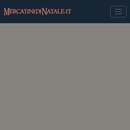
MERCATINIDINATALE.IT
>
MERCATINI DI NATALE IN SLOVENIA
>
BLED
Mercatini di Natale di Bled