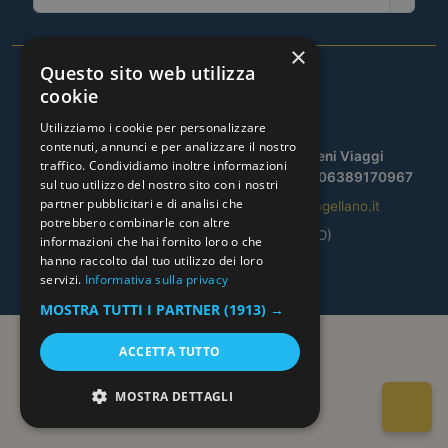
×
Questo sito web utilizza
cookie
Utilizziamo i cookie per personalizzare
contenuti, annunci e per analizzare il nostro
© CLUB MAGELLANO SRL — by Mafegeni Viaggi
traffico. Condividiamo inoltre informazioni
Aut. prov. REGDE/1606/2010-08-17 | P.IVA 06389170967
sul tuo utilizzo del nostro sito con i nostri
partner pubblicitari e di analisi che
Tel.
02.39523309
| Email:
info@clubmagellano.it
potrebbero combinarle con altre
Via Bagnolo, 14 – Tavazzano (LO)
informazioni che hai fornito loro o che
Privacy Policy
|
Cookie Policy
hanno raccolto dal tuo utilizzo dei loro
servizi.
Informativa sulla privacy
MOSTRA TUTTI I PARTNER
(1913) →
ACCETTA TUTTO
MOSTRA DETTAGLI