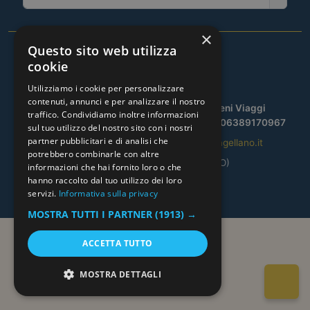
×
Questo sito web utilizza
cookie
Utilizziamo i cookie per personalizzare
contenuti, annunci e per analizzare il nostro
© CLUB MAGELLANO SRL — by Mafegeni Viaggi
traffico. Condividiamo inoltre informazioni
Aut. prov. REGDE/1606/2010-08-17 | P.IVA 06389170967
sul tuo utilizzo del nostro sito con i nostri
partner pubblicitari e di analisi che
Tel.
02.39523309
| Email:
info@clubmagellano.it
potrebbero combinarle con altre
Via Bagnolo, 14 – Tavazzano (LO)
informazioni che hai fornito loro o che
Privacy Policy
|
Cookie Policy
hanno raccolto dal tuo utilizzo dei loro
servizi.
Informativa sulla privacy
MOSTRA TUTTI I PARTNER
(1913) →
ACCETTA TUTTO
MOSTRA DETTAGLI