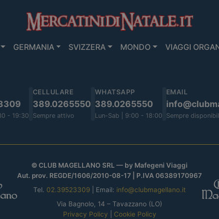
GERMANIA
SVIZZERA
MONDO
VIAGGI ORGAN
CELLULARE
WHATSAPP
EMAIL
3309
389.0265550
389.0265550
info@clubma
30 - 19:30
Sempre attivo
Lun-Sab | 9:00 - 18:00
Sempre disponibi
© CLUB MAGELLANO SRL — by Mafegeni Viaggi
Aut. prov. REGDE/1606/2010-08-17 | P.IVA 06389170967
Tel.
02.39523309
| Email:
info@clubmagellano.it
Via Bagnolo, 14 – Tavazzano (LO)
Privacy Policy
|
Cookie Policy