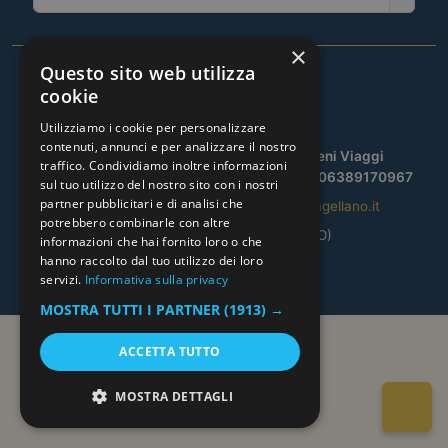
×
Questo sito web utilizza
cookie
Utilizziamo i cookie per personalizzare
contenuti, annunci e per analizzare il nostro
© CLUB MAGELLANO SRL — by Mafegeni Viaggi
traffico. Condividiamo inoltre informazioni
Aut. prov. REGDE/1606/2010-08-17 | P.IVA 06389170967
sul tuo utilizzo del nostro sito con i nostri
partner pubblicitari e di analisi che
Tel.
02.39523309
| Email:
info@clubmagellano.it
potrebbero combinarle con altre
Via Bagnolo, 14 – Tavazzano (LO)
informazioni che hai fornito loro o che
Privacy Policy
|
Cookie Policy
hanno raccolto dal tuo utilizzo dei loro
servizi.
Informativa sulla privacy
MOSTRA TUTTI I PARTNER
(1913) →
ACCETTA TUTTO
MOSTRA DETTAGLI